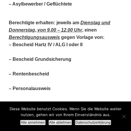
– Asylbewerber / Geflüchtete
Berechtigte erhalten: jeweils am
Dienstag und
Donnerstag, von 9.00 – 12.00 Uhr
, einen
Berechtigungsausweis
gegen Vorlage von:
– Bescheid Hartz IV / ALG I oder II
– Bescheid Grundsicherung
– Rentenbescheid
– Personalausweis
Diese Website benutzt Cookies. Wenn Sie die Website weiter
nutzen, gehen wir von Ihrem Einverständnis aus.
© Tafel Weiden – Neustadt/WN e.V. |
Impressum
|
Datenschutzerklärung
Alle annehmen
Alle ablehnen
Datenschutzerklärung